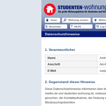
home
Wohnung suchen
Wohnu
Newsletter
HILFE
Log I
Datenschutzhinweise
1. Verantwortlicher
Name
And
Anschrift
Am A
E-Mail
supp
2. Gegenstand dieser Hinweise
Diese Datenschutzhinweise informieren über 
mieten.de und studenten-wohnung.de, insbeson
gesuchen, der Kontaktaufnahme, der Nutzung 
Missbrauchsprävention.