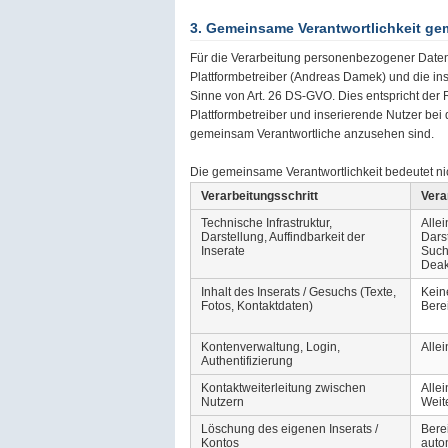
3. Gemeinsame Verantwortlichkeit ge
Für die Verarbeitung personenbezogener Daten
Plattformbetreiber (Andreas Damek) und die i
Sinne von Art. 26 DS-GVO. Dies entspricht der
Plattformbetreiber und inserierende Nutzer bei
gemeinsam Verantwortliche anzusehen sind.
Die gemeinsame Verantwortlichkeit bedeutet nich
Verarbeitungsschritt
Vera
Technische Infrastruktur,
Allei
Darstellung, Auffindbarkeit der
Dars
Inserate
Such
Deak
Inhalt des Inserats / Gesuchs (Texte,
Keine
Fotos, Kontaktdaten)
Bere
Kontenverwaltung, Login,
Allei
Authentifizierung
Kontaktweiterleitung zwischen
Allei
Nutzern
Weit
Löschung des eigenen Inserats /
Berei
Kontos
auto