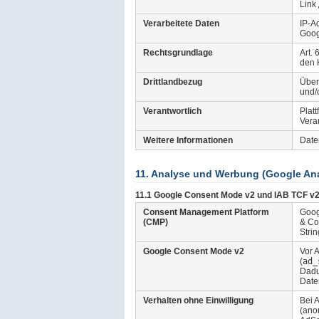
Link
Verarbeitete Daten
IP-A
Goog
Rechtsgrundlage
Art.
den 
Drittlandbezug
Über
und/
Verantwortlich
Plat
Vera
Weitere Informationen
Date
11. Analyse und Werbung (Google Ana
11.1 Google Consent Mode v2 und IAB TCF v2
Consent Management Platform
Goog
(CMP)
& Co
Stri
Google Consent Mode v2
Vor 
(
ad_
Dadu
Date
Verhalten ohne Einwilligung
Bei 
(ano