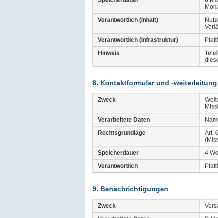
Speicherdauer
6 Mo
Monat
Verantwortlich (Inhalt)
Nutze
Verl
Verantwortlich (Infrastruktur)
Platt
Hinweis
Tele
dies
8. Kontaktformular und -weiterleitung
Zweck
Weit
Miss
Verarbeitete Daten
Name
Rechtsgrundlage
Art. 
(Mis
Speicherdauer
4 W
Verantwortlich
Platt
9. Benachrichtigungen
Zweck
Vers