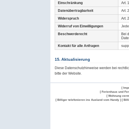
Einschränkung
Art.
Datenübertragbarkeit
Art.
Widerspruch
Art.
Widerruf von Einwilligungen
Jede
Beschwerderecht
Bei 
Date
Kontakt für alle Anfragen
supp
15. Aktualisierung
Diese Datenschutzhinweise werden bei rechtli
bitte der Website.
[ Imp
[ Ferienhaus und Fe
[ Wohnung verm
[ Billiger telefonieren ins Ausland vom Handy ]
[ Bil
Wohnung
Wohnung
Gesuch
Wohnungen