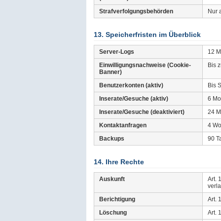
Strafverfolgungsbehörden
Nur 
13. Speicherfristen im Überblick
Server-Logs
12 M
Einwilligungsnachweise (Cookie-
Bis 
Banner)
Benutzerkonten (aktiv)
Bis S
Inserate/Gesuche (aktiv)
6 Mo
Inserate/Gesuche (deaktiviert)
24 Mo
Kontaktanfragen
4 W
Backups
90 T
14. Ihre Rechte
Auskunft
Art.
verl
Berichtigung
Art.
Löschung
Art.