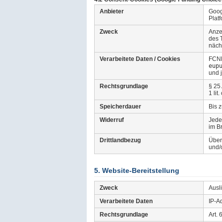
Anbieter
Goog
Plat
Zweck
Anze
des 
näch
Verarbeitete Daten / Cookies
FCNE
eup
und j
Rechtsgrundlage
§ 25
1 li
Speicherdauer
Bis 
Widerruf
Jede
im B
Drittlandbezug
Über
und/
5. Website-Bereitstellung
Zweck
Ausl
Verarbeitete Daten
IP-A
Rechtsgrundlage
Art. 