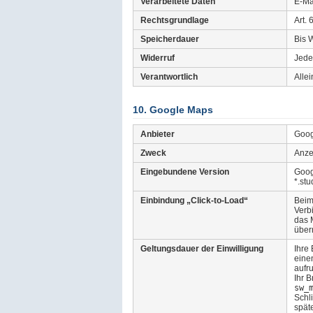
Verarbeitete Daten
E-Ma
Rechtsgrundlage
Art. 
Speicherdauer
Bis 
Widerruf
Jede
Verantwortlich
Allei
10. Google Maps
Anbieter
Goog
Zweck
Anze
Eingebundene Version
Goog
*.st
Einbindung „Click-to-Load“
Beim 
Verbi
das 
überm
Geltungsdauer der Einwilligung
Ihre 
eine
aufr
Ihr 
sw_
Schl
spät