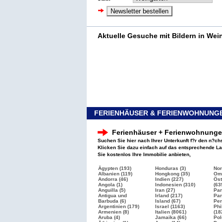
Aktuelle Gesuche mit Bildern in Wei
FERIENHÄUSER & FERIENWOHNUNGE
Ferienhäuser + Ferienwohnung
Suchen Sie hier nach Ihrer Unterkunft f?r den n?ch
Klicken Sie dazu einfach auf das entsprechende L
Sie kostenlos Ihre Immobilie anbieten,
Ägypten (193)
Honduras (3)
Nor
Albanien (119)
Hongkong (35)
Oma
Andorra (46)
Indien (227)
Öst
Angola (1)
Indonesien (310)
(63
Anguilla (5)
Iran (27)
Pan
Antigua und
Irland (217)
Par
Barbuda (6)
Island (67)
Per
Argentinien (179)
Israel
(1163)
Phi
Armenien (8)
Italien
(8061)
(18
Aruba (4)
Jamaika (66)
Pol