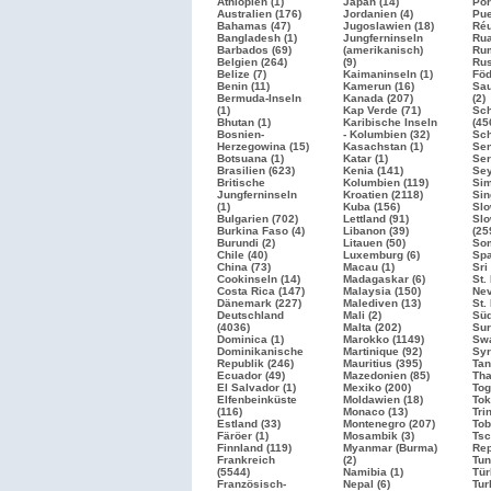
Äthiopien (1)
Japan (14)
Por
Australien (176)
Jordanien (4)
Pue
Bahamas (47)
Jugoslawien (18)
Réu
Bangladesh (1)
Jungferninseln
Rua
Barbados (69)
(amerikanisch)
Rum
Belgien (264)
(9)
Ru
Belize (7)
Kaimaninseln (1)
Föd
Benin (11)
Kamerun (16)
Sau
Bermuda-Inseln
Kanada (207)
(2)
(1)
Kap Verde (71)
Sc
Bhutan (1)
Karibische Inseln
(45
Bosnien-
- Kolumbien (32)
Sch
Herzegowina (15)
Kasachstan (1)
Sen
Botsuana (1)
Katar (1)
Ser
Brasilien
(623)
Kenia (141)
Sey
Britische
Kolumbien (119)
Sim
Jungferninseln
Kroatien
(2118)
Sin
(1)
Kuba (156)
Slo
Bulgarien
(702)
Lettland (91)
Slo
Burkina Faso (4)
Libanon (39)
(25
Burundi (2)
Litauen (50)
Som
Chile (40)
Luxemburg (6)
Sp
China (73)
Macau (1)
Sri
Cookinseln (14)
Madagaskar (6)
St.
Costa Rica (147)
Malaysia (150)
Nev
Dänemark (227)
Malediven (13)
St.
Deutschland
Mali (2)
Süd
(4036)
Malta (202)
Sur
Dominica (1)
Marokko
(1149)
Swa
Dominikanische
Martinique (92)
Syr
Republik (246)
Mauritius (395)
Tan
Ecuador (49)
Mazedonien (85)
Tha
El Salvador (1)
Mexiko (200)
Tog
Elfenbeinküste
Moldawien (18)
Tok
(116)
Monaco (13)
Tri
Estland (33)
Montenegro (207)
Tob
Färöer (1)
Mosambik (3)
Tsc
Finnland (119)
Myanmar (Burma)
Rep
Frankreich
(2)
Tun
(5544)
Namibia (1)
Tür
Französisch-
Nepal (6)
Tur