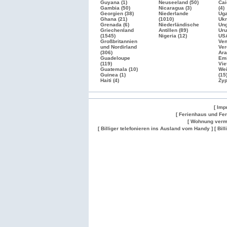
Guyana (1)
Neuseeland (50)
Cai
Gambia (50)
Nicaragua (3)
(4)
Georgien (38)
Niederlande
Uga
Ghana (21)
(1010)
Ukr
Grenada (6)
Niederländische
Ung
Griechenland
Antillen (89)
Uru
(1545)
Nigeria (12)
US
Großbritannien
Ven
und Nordirland
Ver
(306)
Ara
Guadeloupe
Emi
(119)
Vie
Guatemala (10)
Wei
Guinea (1)
(15
Haiti (4)
Zyp
[ Imp
[ Ferienhaus und Fe
[ Wohnung verm
[ Billiger telefonieren ins Ausland vom Handy ]
[ Bil
Wohnung
Wohnung
Gesuch
Wohnungen